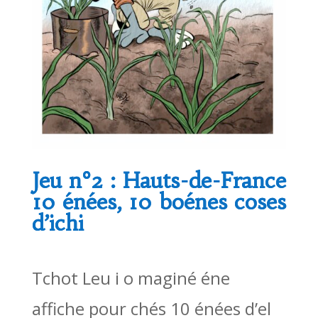
Jeu n°2 : Hauts-de-France
10 énées, 10 boénes coses
d’ichi
Tchot Leu i o maginé éne
affiche pour chés 10 énées d’el