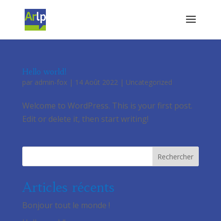
Hello world!
par
admin-fox
|
14 Août 2022
|
Uncategorized
Welcome to WordPress. This is your first post.
Edit or delete it, then start writing!
Rechercher
Articles récents
Bonjour tout le monde !